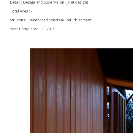
Detail : Design and supervision (joint design)
Total Area : -
Structure : Reinforced concrete (refurbishment)
Year Completed : Jul 2019