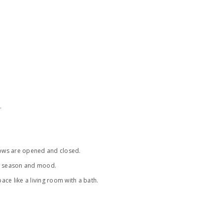
.
dows are opened and closed.
he season and mood.
ace like a living room with a bath.