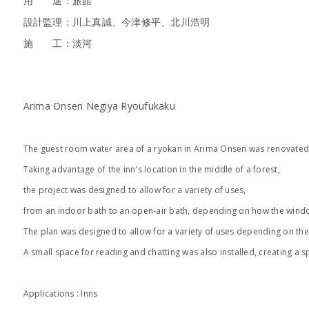
用 途：旅館
設計監理：川上真誠、今津修平、北川浩明
施 工：淡河
Arima Onsen Negiya Ryoufukaku
The guest room water area of a ryokan in Arima Onsen was renovated
Taking advantage of the inn's location in the middle of a forest,
the project was designed to allow for a variety of uses,
from an indoor bath to an open-air bath, depending on how the win
The plan was designed to allow for a variety of uses depending on t
A small space for reading and chatting was also installed, creating a sp
Applications : Inns