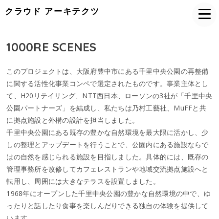
クラウド アーキテクツ
1000RE SCENES
このプロジェクトは、大阪府豊中市にある千里中央公園の再整備
に関する活性化事業コンペで選定されたものです。事業主体とし
て、H20リテイリング、NTT西日本、ローソンの3社が「千里中央
公園パートナーズ」を結成し、私たちは乃村工藝社、MuFFと共
に拠点施設と外構の設計を担当しました。
千里中央公園にある既存の豊かな自然環境を最大限に活かし、少
しの整理とアップデートを行うことで、公園内にある施設ならで
はの自然を感じられる施設を目指しました。具体的には、既存の
管理事務所を改修してカフェレストランや地域交流拠点施設へと
転用し、周囲には大きなテラスを設置しました。
1968年にオープンした千里中央公園の豊かな自然環境の中で、ゆ
ったりと話したり食事を楽しんだりできる独自の体験を提供して
います。