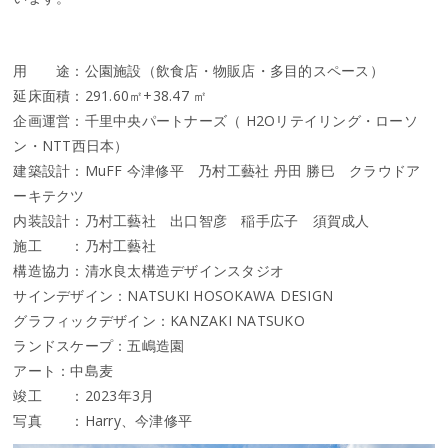
用 途：公園施設（飲食店・物販店・多目的スペース）
延床面積：291.60㎡+38.47 ㎡
企画運営：千里中央パートナーズ（ H2Oリテイリング・ローソ
ン・NTT西日本）
建築設計：MuFF 今津修平 乃村工藝社 丹田 勝巳 クラウドア
ーキテクツ
内装設計：乃村工藝社 出口智彦 稲手広子 須賀成人
施工 ：乃村工藝社
構造協力：清水良太構造デザインスタジオ
サインデザイン：NATSUKI HOSOKAWA DESIGN
グラフィックデザイン：KANZAKI NATSUKO
ランドスケープ：五嶋造園
アート：中島麦
竣工 ：2023年3月
写真 ：Harry、今津修平